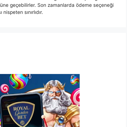
önüne geçebilirler. Son zamanlarda ödeme seçeneği
 nispeten sınırlıdır.