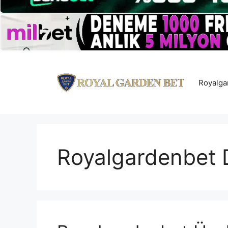
İçeriğe
atla
Royalga
Royalgardenbet D