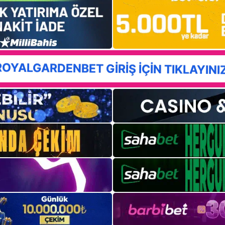
ROYALGARDENBET GİRİŞ İÇİN TIKLAYINIZ