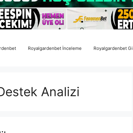
rdenbet
Royalgardenbet İnceleme
Royalgardenbet Gi
estek Analizi