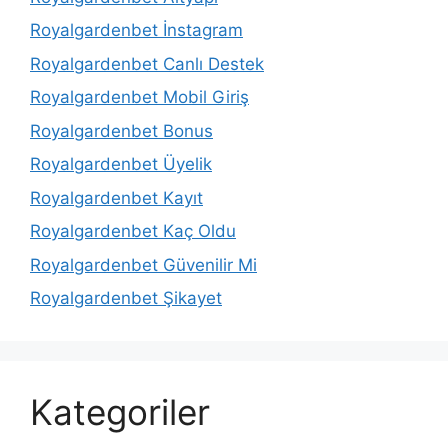
Royalgardenbet İnstagram
Royalgardenbet Canlı Destek
Royalgardenbet Mobil Giriş
Royalgardenbet Bonus
Royalgardenbet Üyelik
Royalgardenbet Kayıt
Royalgardenbet Kaç Oldu
Royalgardenbet Güvenilir Mi
Royalgardenbet Şikayet
Kategoriler