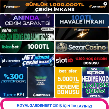
×
ROYALGARDENBET GİRİŞ İÇİN TIKLAYINIZ!