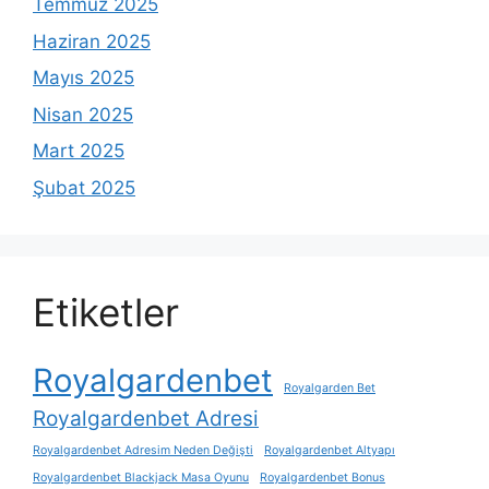
Temmuz 2025
Haziran 2025
Mayıs 2025
Nisan 2025
Mart 2025
Şubat 2025
Etiketler
Royalgardenbet
Royalgarden Bet
Royalgardenbet Adresi
Royalgardenbet Adresim Neden Değişti
Royalgardenbet Altyapı
Royalgardenbet Blackjack Masa Oyunu
Royalgardenbet Bonus