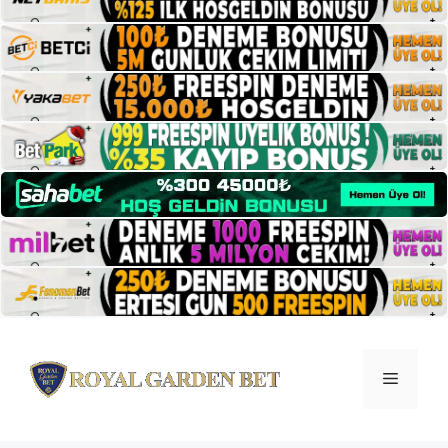
İçeriğe
atla
Menü