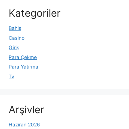
Kategoriler
Bahis
Casino
Giriş
Para Çekme
Para Yatırma
Tv
Arşivler
Haziran 2026