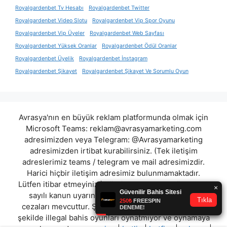
Royalgardenbet Tv Hesabı
Royalgardenbet Twitter
Royalgardenbet Video Slotu
Royalgardenbet Vip Spor Oyunu
Royalgardenbet Vip Üyeler
Royalgardenbet Web Sayfası
Royalgardenbet Yüksek Oranlar
Royalgardenbet Ödül Oranlar
Royalgardenbet Üyelik
Royalgardenbet İnstagram
Royalgardenbet Şikayet
Royalgardenbet Şikayet Ve Sorumlu Oyun
Avrasya'nın en büyük reklam platformunda olmak için
Microsoft Teams:
reklam@avrasyamarketing.com
adresimizden veya Telegram: @Avrasyamarketing
adresimizden irtibat kurabilirsiniz. (Tek iletişim
adreslerimiz teams / telegram ve mail adresimizdir.
Harici hiçbir iletişim adresimiz bulunmamaktadır.
Lütfen itibar etmeyiniz.) Türkiye yasalarına göre 7258
sayılı kanun uyarınca yasa dışı bahis oynamanın
cezaları mevcuttur. Şu an bulunduğunuz site hiç bir
şekilde illegal bahis oyunları oynatmıyor ve oynamaya