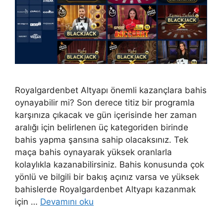
Royalgardenbet Altyapı önemli kazançlara bahis
oynayabilir mi? Son derece titiz bir programla
karşınıza çıkacak ve gün içerisinde her zaman
aralığı için belirlenen üç kategoriden birinde
bahis yapma şansına sahip olacaksınız. Tek
maça bahis oynayarak yüksek oranlarla
kolaylıkla kazanabilirsiniz. Bahis konusunda çok
yönlü ve bilgili bir bakış açınız varsa ve yüksek
bahislerde Royalgardenbet Altyapı kazanmak
için …
Devamını oku