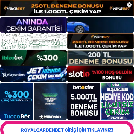
×
ROYALGARDENBET GİRİŞ İÇİN TIKLAYINIZ!