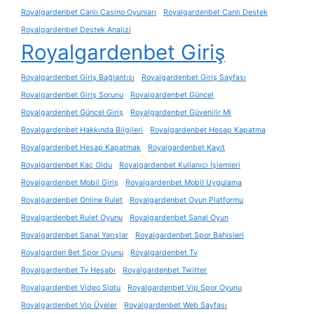
Royalgardenbet Canlı Casino Oyunları
Royalgardenbet Canlı Destek
Royalgardenbet Destek Analizi
Royalgardenbet Giriş
Royalgardenbet Giriş Bağlantısı
Royalgardenbet Giriş Sayfası
Royalgardenbet Giriş Sorunu
Royalgardenbet Güncel
Royalgardenbet Güncel Giriş
Royalgardenbet Güvenilir Mi
Royalgardenbet Hakkında Bilgileri
Royalgardenbet Hesap Kapatma
Royalgardenbet Hesap Kapatmak
Royalgardenbet Kayıt
Royalgardenbet Kaç Oldu
Royalgardenbet Kullanıcı İşlemleri
Royalgardenbet Mobil Giriş
Royalgardenbet Mobil Uygulama
Royalgardenbet Online Rulet
Royalgardenbet Oyun Platformu
Royalgardenbet Rulet Oyunu
Royalgardenbet Sanal Oyun
Royalgardenbet Sanal Yarışlar
Royalgardenbet Spor Bahisleri
Royalgarden Bet Spor Oyunu
Royalgardenbet Tv
Royalgardenbet Tv Hesabı
Royalgardenbet Twitter
Royalgardenbet Video Slotu
Royalgardenbet Vip Spor Oyunu
Royalgardenbet Vip Üyeler
Royalgardenbet Web Sayfası