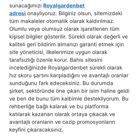
sunacağımızı
Royalgardenbet
adresi
onaylıyoruz. Bilginiz olsun, sitemizdeki
tüm makaleler otomatik olarak kaldırılmaz.
Olumlu veya olumsuz olarak işaretlenen tüm
kişisel bilgiler gösterilir. Sürekli olarak değerli ve
kaliteli geri bildirim almanızı garanti etmek için
site yöneticisi, ilkelerimize uygun olarak
tarafsızlığı özenle korur. Bahis sitesini
incelediğinizde Royalgardenbet sürekli olarak
hız skoru şartını karşıladığını ve avantajlı oranlar
sunduğunu fark edeceksiniz. Bu durumda
şirket, sektöründe öne çıkan bir isim haline geldi
ve ben de bunu tüm kalbimle destekliyorum. Bu
rehberliğe bağlı kalarak ve bu platforma
katılarak kazanan olarak ortaya çıkacak ve
avantajlı oranların ve cazip promosyonların
keyfini çıkaracaksınız.