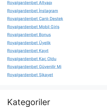
Royalgardenbet Altyapı
Royalgardenbet İnstagram
Royalgardenbet Canlı Destek
Royalgardenbet Mobil Giriş
Royalgardenbet Bonus
Royalgardenbet Üyelik
Royalgardenbet Kayıt
Royalgardenbet Kaç Oldu
Royalgardenbet Güvenilir Mi
Royalgardenbet Şikayet
Kategoriler