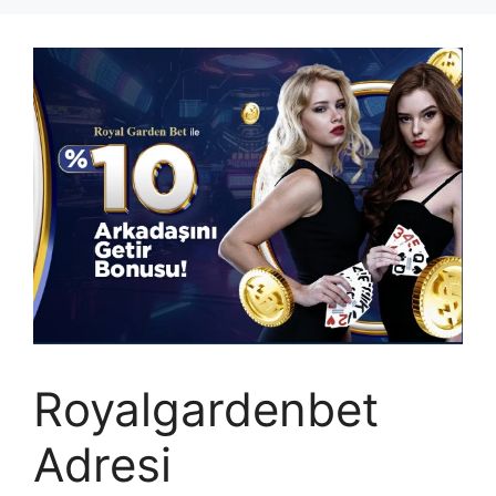
Royalgardenbet
Adresi