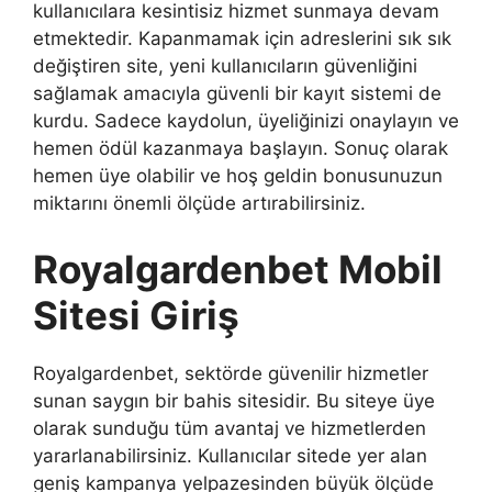
kullanıcılara kesintisiz hizmet sunmaya devam
etmektedir. Kapanmamak için adreslerini sık sık
değiştiren site, yeni kullanıcıların güvenliğini
sağlamak amacıyla güvenli bir kayıt sistemi de
kurdu. Sadece kaydolun, üyeliğinizi onaylayın ve
hemen ödül kazanmaya başlayın. Sonuç olarak
hemen üye olabilir ve hoş geldin bonusunuzun
miktarını önemli ölçüde artırabilirsiniz.
Royalgardenbet Mobil
Sitesi Giriş
Royalgardenbet, sektörde güvenilir hizmetler
sunan saygın bir bahis sitesidir. Bu siteye üye
olarak sunduğu tüm avantaj ve hizmetlerden
yararlanabilirsiniz. Kullanıcılar sitede yer alan
geniş kampanya yelpazesinden büyük ölçüde