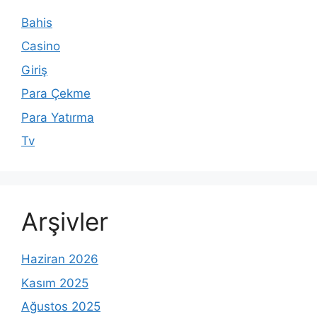
Bahis
Casino
Giriş
Para Çekme
Para Yatırma
Tv
Arşivler
Haziran 2026
Kasım 2025
Ağustos 2025