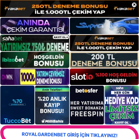
×
ROYALGARDENBET GİRİŞ İÇİN TIKLAYINIZ!