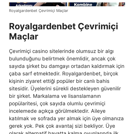
Royalgardenbet Çevrimiçi Maçlar
Royalgardenbet Çevrimiçi
Maçlar
Çevrimiçi casino sitelerinde olumsuz bir algı
bulunduğunu belirtmek önemlidir, ancak çok
sayıda şirket bu damgayı ortadan kaldırmak için
çaba sarf etmektedir. Royalgardenbet, birçok
kişinin ziyaret ettiği popüler bir canlı bahis
sitesidir. Üyelerini sürekli destekleyen güvenilir
bir şirket. Markalama ve lisanslamanın
popülaritesi, çok sayıda olumlu çevrimiçi
incelemede açıkça görülmektedir. Aileye
katılmak ve sofrada yer almak için üye olmanıza
gerek yok. Pek çok avantaj sizi bekliyor. Üye
olarak alternatif hayatta kalma oyunlarında ilk